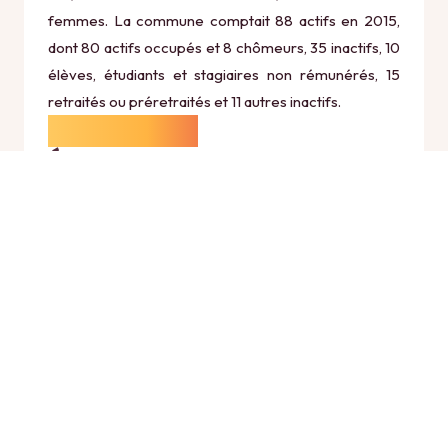
femmes. La commune comptait 88 actifs en 2015,
dont 80 actifs occupés et 8 chômeurs, 35 inactifs, 10
élèves, étudiants et stagiaires non rémunérés, 15
retraités ou préretraités et 11 autres inactifs.
Économie
Au 31 décembre 2015, Regny comptait 16
établissements actifs totalisant 8 postes, dont 7
établissements actifs dans le secteur Agriculture,
sylviculture et pêche (1 postes), 1 établissements
actifs dans le secteur Industrie (0 postes), 0
établissements actifs dans le secteur Construction
(0 postes), 6 établissements actifs dans le secteur
Commerce, transports et services divers (5 postes)