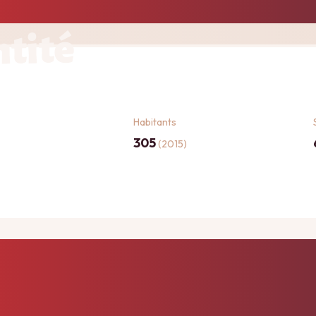
ntité
Habitants
305
(2015)