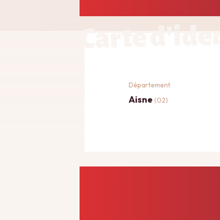
Carte d'ide
Département
Aisne
(02)