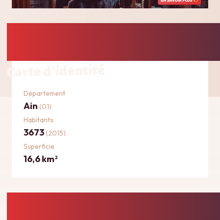
Carte d'identité
Département
Ain
(01)
Habitants
3673
(2015)
Superficie
16,6 km
2