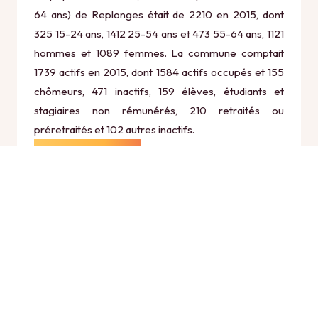
64 ans) de Replonges était de 2210 en 2015, dont
325 15-24 ans, 1412 25-54 ans et 473 55-64 ans, 1121
hommes et 1089 femmes. La commune comptait
1739 actifs en 2015, dont 1584 actifs occupés et 155
chômeurs, 471 inactifs, 159 élèves, étudiants et
stagiaires non rémunérés, 210 retraités ou
préretraités et 102 autres inactifs.
Économie
Au 31 décembre 2015, Replonges comptait 282
établissements actifs totalisant 1002 postes, dont 8
établissements actifs dans le secteur Agriculture,
sylviculture et pêche (0 postes), 20 établissements
actifs dans le secteur Industrie (299 postes), 44