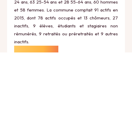
24 ans, 63 25-54 ans et 28 55-64 ans, 60 hommes
et 58 femmes. La commune comptait 91 actifs en
2015, dont 78 actifs occupés et 13 chômeurs, 27
inactifs, 9 élèves, étudiants et stagiaires non
rémunérés, 9 retraités ou préretraités et 9 autres
inactifs.
Économie
Au 31 décembre 2015, Résigny comptait 9
établissements actifs totalisant 9 postes, dont 5
établissements actifs dans le secteur Agriculture,
sylviculture et pêche (1 postes), 0 établissements
actifs dans le secteur Industrie (0 postes), 1
établissements actifs dans le secteur Construction (2
postes), 2 établissements actifs dans le secteur