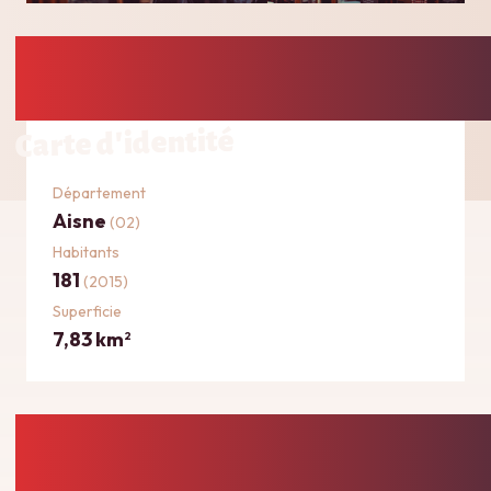
Carte d'identité
Département
Aisne
(02)
Habitants
181
(2015)
Superficie
7,83 km
2