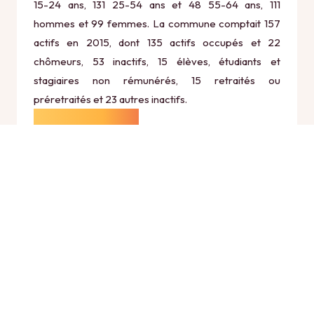
15-24 ans, 131 25-54 ans et 48 55-64 ans, 111
hommes et 99 femmes. La commune comptait 157
actifs en 2015, dont 135 actifs occupés et 22
chômeurs, 53 inactifs, 15 élèves, étudiants et
stagiaires non rémunérés, 15 retraités ou
préretraités et 23 autres inactifs.
Économie
Au 31 décembre 2015, Rocquigny comptait 32
établissements actifs totalisant 36 postes, dont 14
établissements actifs dans le secteur Agriculture,
sylviculture et pêche (6 postes), 2 établissements
actifs dans le secteur Industrie (2 postes), 4
établissements actifs dans le secteur Construction
(21 postes), 10 établissements actifs dans le secteur