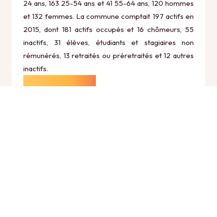
24 ans, 163 25-54 ans et 41 55-64 ans, 120 hommes
et 132 femmes. La commune comptait 197 actifs en
2015, dont 181 actifs occupés et 16 chômeurs, 55
inactifs, 31 élèves, étudiants et stagiaires non
rémunérés, 13 retraités ou préretraités et 12 autres
inactifs.
Économie
Au 31 décembre 2015, Roucy comptait 25
établissements actifs totalisant 14 postes, dont 4
établissements actifs dans le secteur Agriculture,
sylviculture et pêche (1 postes), 1 établissements
actifs dans le secteur Industrie (0 postes), 4
établissements actifs dans le secteur Construction (1
postes), 12 établissements actifs dans le secteur