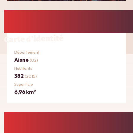
Carte d'identité
Département
Aisne
(02)
Habitants
382
(2015)
Superficie
6,96 km
2