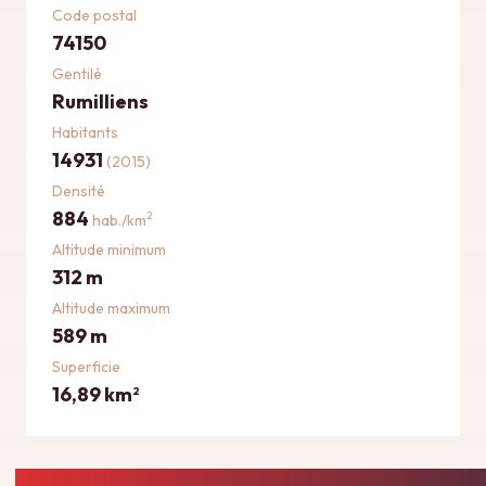
Code postal
74150
Gentilé
Rumilliens
Habitants
14931
(2015)
Densité
884
2
hab./km
Altitude minimum
312 m
Altitude maximum
589 m
Superficie
16,89 km
2