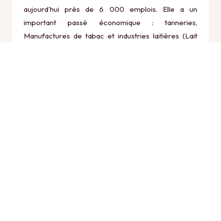
aujourd’hui près de 6 000 emplois. Elle a un
important passé économique : tanneries,
Manufactures de tabac et industries laitières (Lait
Mont Blanc). L’emploi se caractérise par la
prépondérance du secteur secondaire. Rumilly vit en
effet presque exclusivement de deux importants
groupes industriels : Tefal et CPF (Nestlé). Parmi les
autres entreprises on peut citer Vulli, le fabricant du
célèbre jouet Sophie la girafe. Une nouvelle zone
industrielle a vu le jour à la fin des années 1990, où
notamment le groupe Système U a installé une
plateforme logistique en 2005. Peu à peu, la
commune rurale s’est transformée en s’urbanisant.
Le centre-ville dynamique regroupe près de 250
commerces et artisans.