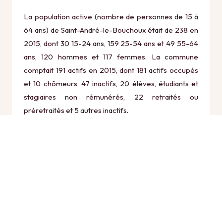
La population active (nombre de personnes de 15 à
64 ans) de Saint-André-le-Bouchoux était de 238 en
2015, dont 30 15-24 ans, 159 25-54 ans et 49 55-64
ans, 120 hommes et 117 femmes. La commune
comptait 191 actifs en 2015, dont 181 actifs occupés
et 10 chômeurs, 47 inactifs, 20 élèves, étudiants et
stagiaires non rémunérés, 22 retraités ou
préretraités et 5 autres inactifs.
Économie
Au 31 décembre 2015, Saint-André-le-Bouchoux
comptait 27 établissements actifs totalisant 38
postes, dont 7 établissements actifs dans le secteur
Agriculture, sylviculture et pêche (9 postes), 0