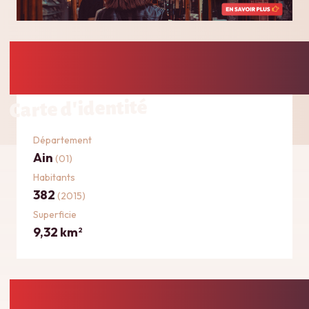
Carte d'identité
Département
Ain
(01)
Habitants
382
(2015)
Superficie
9,32 km
2