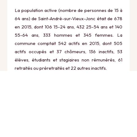
La population active (nombre de personnes de 15 à
64 ans) de Saint-André-sur-Vieux-Jonc était de 678
en 2015, dont 106 15-24 ans, 432 25-54 ans et 140
55-64 ans, 333 hommes et 345 femmes. La
commune comptait 542 actifs en 2015, dont 505
actifs occupés et 37 chômeurs, 136 inactifs, 53
élèves, étudiants et stagiaires non rémunérés, 61
retraités ou préretraités et 22 autres inactifs.
Économie
Au 31 décembre 2015, Saint-André-sur-Vieux-Jonc
comptait 85 établissements actifs totalisant 171
postes, dont 29 établissements actifs dans le secteur
Agriculture, sylviculture et pêche (25 postes), 7