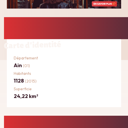
Carte d'identité
Département
Ain
(01)
Habitants
1128
(2015)
Superficie
24,22 km
2