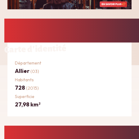
Carte d'identité
Département
Allier
(03)
Habitants
728
(2015)
Superficie
27,98 km
2