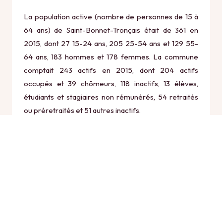
La population active (nombre de personnes de 15 à
64 ans) de Saint-Bonnet-Tronçais était de 361 en
2015, dont 27 15-24 ans, 205 25-54 ans et 129 55-
64 ans, 183 hommes et 178 femmes. La commune
comptait 243 actifs en 2015, dont 204 actifs
occupés et 39 chômeurs, 118 inactifs, 13 élèves,
étudiants et stagiaires non rémunérés, 54 retraités
ou préretraités et 51 autres inactifs.
Économie
Au 31 décembre 2015, Saint-Bonnet-Tronçais
comptait 67 établissements actifs totalisant 76
postes, dont 11 établissements actifs dans le secteur
Agriculture, sylviculture et pêche (2 postes), 4