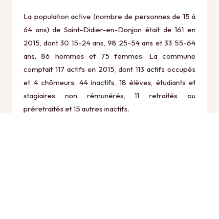
La population active (nombre de personnes de 15 à
64 ans) de Saint-Didier-en-Donjon était de 161 en
2015, dont 30 15-24 ans, 98 25-54 ans et 33 55-64
ans, 86 hommes et 75 femmes. La commune
comptait 117 actifs en 2015, dont 113 actifs occupés
et 4 chômeurs, 44 inactifs, 18 élèves, étudiants et
stagiaires non rémunérés, 11 retraités ou
préretraités et 15 autres inactifs.
Économie
Au 31 décembre 2015, Saint-Didier-en-Donjon
comptait 43 établissements actifs totalisant 15
postes, dont 22 établissements actifs dans le secteur
Agriculture, sylviculture et pêche (2 postes), 2