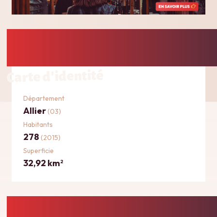
Carte d'identité
Département
Allier
(03)
Habitants
278
(2015)
Superficie
32,92 km
2