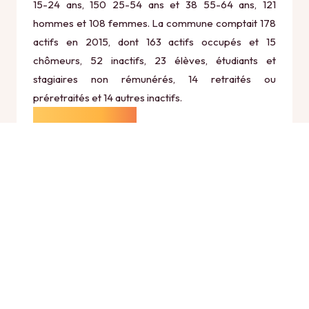
15-24 ans, 150 25-54 ans et 38 55-64 ans, 121
hommes et 108 femmes. La commune comptait 178
actifs en 2015, dont 163 actifs occupés et 15
chômeurs, 52 inactifs, 23 élèves, étudiants et
stagiaires non rémunérés, 14 retraités ou
préretraités et 14 autres inactifs.
Économie
Au 31 décembre 2015, Saint-Félix comptait 18
établissements actifs totalisant 9 postes, dont 5
établissements actifs dans le secteur Agriculture,
sylviculture et pêche (2 postes), 1 établissements
actifs dans le secteur Industrie (0 postes), 1
établissements actifs dans le secteur Construction (1
postes), 8 établissements actifs dans le secteur