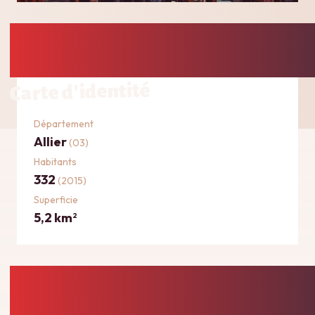
Carte d'identité
Département
Allier
(03)
Habitants
332
(2015)
Superficie
5,2 km
2