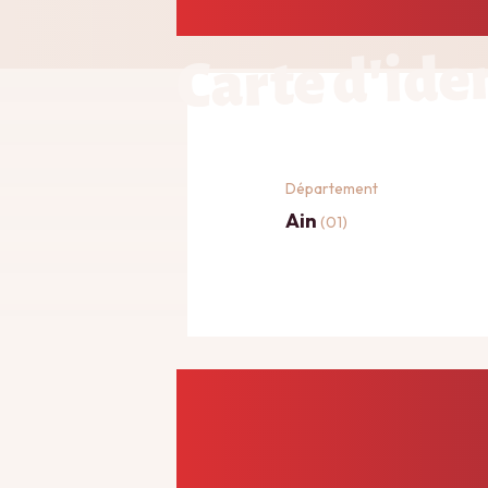
Carte d'ide
Département
Ain
(01)