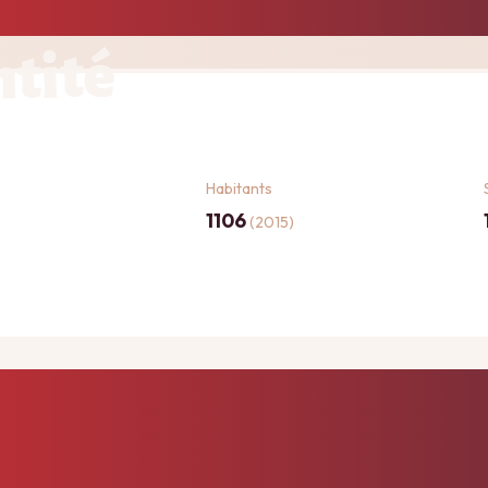
ntité
Habitants
1106
(2015)