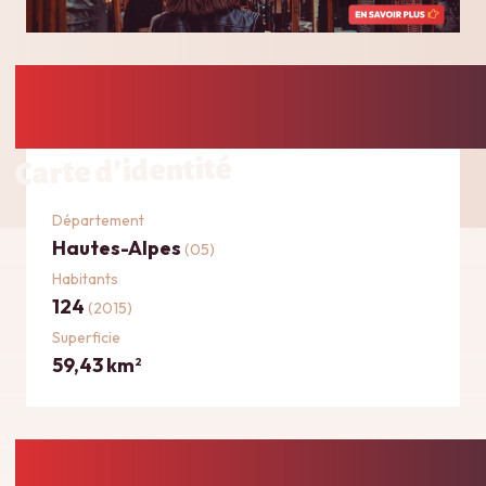
Carte d'identité
Département
Hautes-Alpes
(05)
Habitants
124
(2015)
Superficie
59,43 km
2