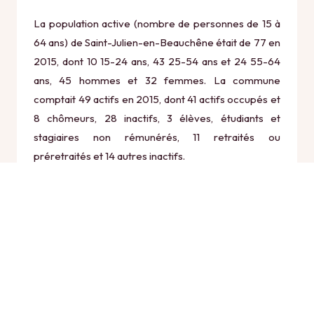
La population active (nombre de personnes de 15 à
64 ans) de Saint-Julien-en-Beauchêne était de 77 en
2015, dont 10 15-24 ans, 43 25-54 ans et 24 55-64
ans, 45 hommes et 32 femmes. La commune
comptait 49 actifs en 2015, dont 41 actifs occupés et
8 chômeurs, 28 inactifs, 3 élèves, étudiants et
stagiaires non rémunérés, 11 retraités ou
préretraités et 14 autres inactifs.
Économie
Au 31 décembre 2015, Saint-Julien-en-Beauchêne
comptait 24 établissements actifs totalisant 5
postes, dont 9 établissements actifs dans le secteur
Agriculture, sylviculture et pêche (0 postes), 2