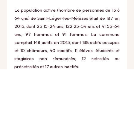
La population active (nombre de personnes de 15 à
64 ans) de Saint-Léger-les-Mélèzes était de 187 en
2015, dont 25 15-24 ans, 122 25-54 ans et 41 55-64
ans, 97 hommes et 91 femmes. La commune
comptait 148 actifs en 2015, dont 138 actifs occupés
et 10 chômeurs, 40 inactifs, 11 élèves, étudiants et
stagiaires non rémunérés, 12 retraités ou
préretraités et 17 autres inactifs.
Économie
Au 31 décembre 2015, Saint-Léger-les-Mélèzes
comptait 109 établissements actifs totalisant 170
postes, dont 1 établissements actifs dans le secteur
Agriculture, sylviculture et pêche (0 postes), 3