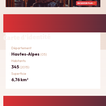
Carte d'identité
Département
Hautes-Alpes
(05)
Habitants
345
(2015)
Superficie
6,76 km
2