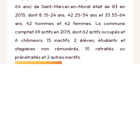
64 ans) de Saint-Marcel-en-Murat était de 83 en
2015, dont 8 15-24 ans, 42 25-54 ans et 33 55-64
ans, 42 hommes et 42 femmes. La commune
comptait 69 actifs en 2015, dont 62 actifs occupés et
6 chômeurs, 15 inactifs, 2 élèves, étudiants et
stagiaires non rémunérés, 10 retraités ou
préretraités et 2 autres inactifs.
Économie
Au 31 décembre 2015, Saint-Marcel-en-Murat
comptait 21 établissements actifs totalisant 1 postes,
dont 13 établissements actifs dans le secteur
Agriculture, sylviculture et pêche (0 postes), 1
établissements actifs dans le secteur Industrie (0