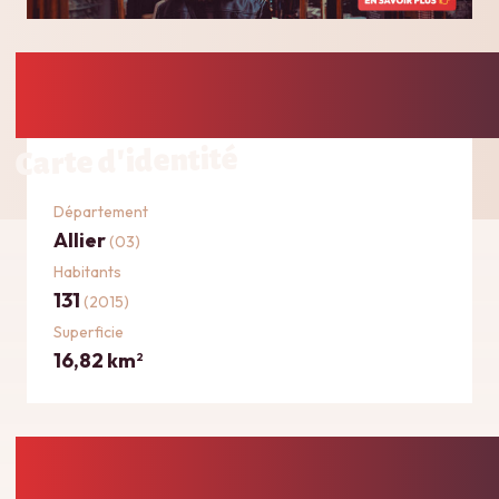
Carte d'identité
Département
Allier
(03)
Habitants
131
(2015)
Superficie
16,82 km
2