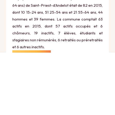
64 ans) de Saint-Priest-d'Andelot était de 82 en 2015,
dont 10 15-24 ans, 51 25-54 ans et 21 55-64 ans, 44
hommes et 39 femmes. La commune comptait 63
actifs en 2015, dont 57 actifs occupés et 6
chômeurs, 19 inactifs, 7 élèves, étudiants et
stagiaires non rémunérés, 6 retraités ou préretraités
et 6 autres inactifs.
Économie
Au 31 décembre 2015, Saint-Priest-d'Andelot
comptait 16 établissements actifs totalisant 2 postes,
dont 8 établissements actifs dans le secteur
Agriculture, sylviculture et pêche (0 postes), 0
établissements actifs dans le secteur Industrie (0