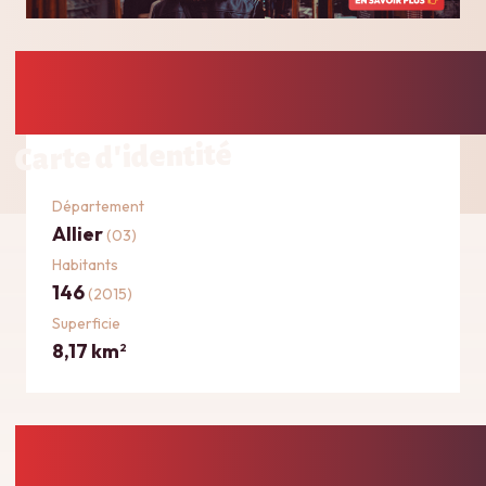
Carte d'identité
Département
Allier
(03)
Habitants
146
(2015)
Superficie
8,17 km
2