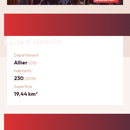
Carte d'identité
Département
Allier
(03)
Habitants
230
(2015)
Superficie
19,44 km
2