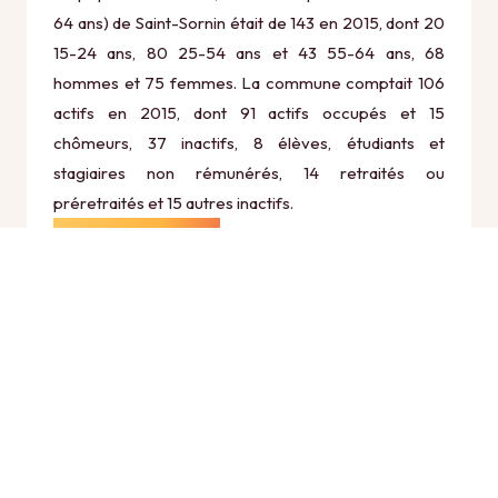
64 ans) de Saint-Sornin était de 143 en 2015, dont 20
15-24 ans, 80 25-54 ans et 43 55-64 ans, 68
hommes et 75 femmes. La commune comptait 106
actifs en 2015, dont 91 actifs occupés et 15
chômeurs, 37 inactifs, 8 élèves, étudiants et
stagiaires non rémunérés, 14 retraités ou
préretraités et 15 autres inactifs.
Économie
Au 31 décembre 2015, Saint-Sornin comptait 22
établissements actifs totalisant 6 postes, dont 12
établissements actifs dans le secteur Agriculture,
sylviculture et pêche (1 postes), 2 établissements
actifs dans le secteur Industrie (0 postes), 0