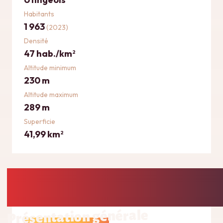
Habitants
1 963
(2023)
Densité
47 hab./km
2
Altitude minimum
230 m
Altitude maximum
289 m
Superficie
41,99 km
2
Présentation générale