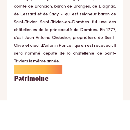
comte de Brancion, baron de Branges, de Blaignac,
de Lessard et de Sagy –, qui est seigneur baron de
Saint-Trivier. Saint-Trivier-en-Dombes fut une des
châtellenies de la principauté de Dombes. En 1777,
c’est Jean-Antoine Chabalier, propriétaire de Saint-
Olive et aïeul d’Antonin Poncet, qui en est receveur. Il
sera nommé député de la châtellenie de Saint-
Triviers la même année.
Patrimoine
Les remparts de Saint-Trivier-sur-Moignans sont un
ensemble de fortifications inscrit au titre des
monuments historiques en 2005. Situé à l’entrée sud
du village et propriété de la commune depuis 2005,