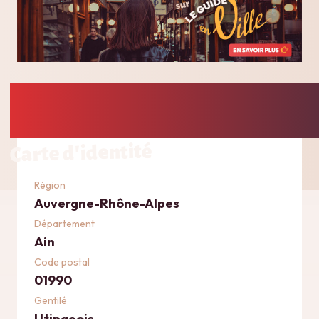
Carte d'identité
Région
Auvergne-Rhône-Alpes
Département
Ain
Code postal
01990
Gentilé
Utingeois