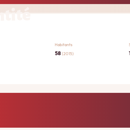
ntité
Habitants
58
(2015)