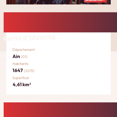
Carte d'identité
Département
Ain
(01)
Habitants
1647
(2015)
Superficie
4,61 km
2