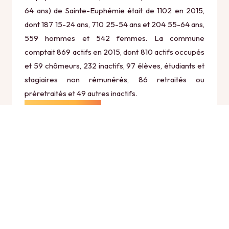
64 ans) de Sainte-Euphémie était de 1102 en 2015,
dont 187 15-24 ans, 710 25-54 ans et 204 55-64 ans,
559 hommes et 542 femmes. La commune
comptait 869 actifs en 2015, dont 810 actifs occupés
et 59 chômeurs, 232 inactifs, 97 élèves, étudiants et
stagiaires non rémunérés, 86 retraités ou
préretraités et 49 autres inactifs.
Économie
Au 31 décembre 2015, Sainte-Euphémie comptait 119
établissements actifs totalisant 161 postes, dont 5
établissements actifs dans le secteur Agriculture,
sylviculture et pêche (0 postes), 8 établissements
actifs dans le secteur Industrie (6 postes), 21