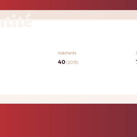
ntité
Habitants
40
(2015)