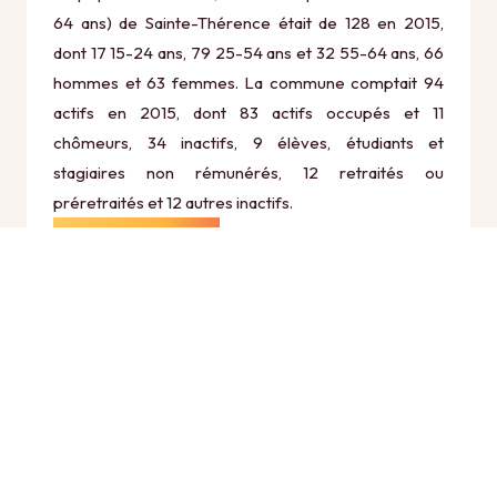
64 ans) de Sainte-Thérence était de 128 en 2015,
dont 17 15-24 ans, 79 25-54 ans et 32 55-64 ans, 66
hommes et 63 femmes. La commune comptait 94
actifs en 2015, dont 83 actifs occupés et 11
chômeurs, 34 inactifs, 9 élèves, étudiants et
stagiaires non rémunérés, 12 retraités ou
préretraités et 12 autres inactifs.
Économie
Au 31 décembre 2015, Sainte-Thérence comptait 19
établissements actifs totalisant 9 postes, dont 5
établissements actifs dans le secteur Agriculture,
sylviculture et pêche (1 postes), 1 établissements
actifs dans le secteur Industrie (1 postes), 3