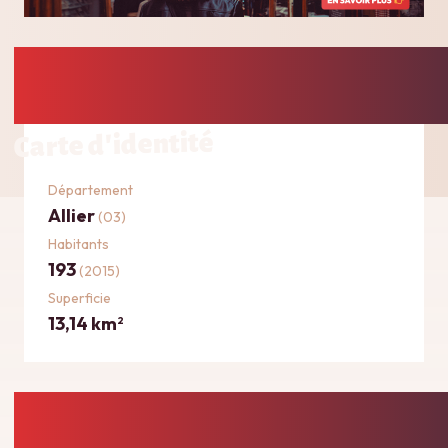
Carte d'identité
Département
Allier
(03)
Habitants
193
(2015)
Superficie
13,14 km
2