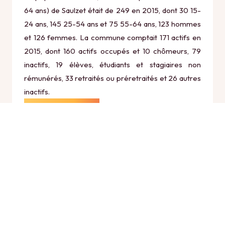
64 ans) de Saulzet était de 249 en 2015, dont 30 15-
24 ans, 145 25-54 ans et 75 55-64 ans, 123 hommes
et 126 femmes. La commune comptait 171 actifs en
2015, dont 160 actifs occupés et 10 chômeurs, 79
inactifs, 19 élèves, étudiants et stagiaires non
rémunérés, 33 retraités ou préretraités et 26 autres
inactifs.
Économie
Au 31 décembre 2015, Saulzet comptait 30
établissements actifs totalisant 57 postes, dont 8
établissements actifs dans le secteur Agriculture,
sylviculture et pêche (0 postes), 1 établissements
actifs dans le secteur Industrie (0 postes), 3