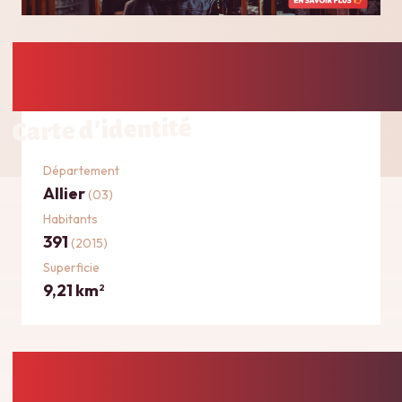
Carte d'identité
Département
Allier
(03)
Habitants
391
(2015)
Superficie
9,21 km
2