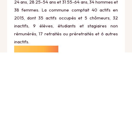
24 ans, 28 25-54 ans et 31 55-64 ans, 34 hommes et
38 femmes. La commune comptait 40 actifs en
2015, dont 35 actifs occupés et 5 chômeurs, 32
inactifs, 9 élèves, étudiants et stagiaires non
rémunérés, 17 retraités ou préretraités et 6 autres
inactifs.
Économie
Au 31 décembre 2015, Saumane comptait 24
établissements actifs totalisant 3 postes, dont 4
établissements actifs dans le secteur Agriculture,
sylviculture et pêche (0 postes), 0 établissements
actifs dans le secteur Industrie (0 postes), 2
établissements actifs dans le secteur Construction (1
postes), 16 établissements actifs dans le secteur