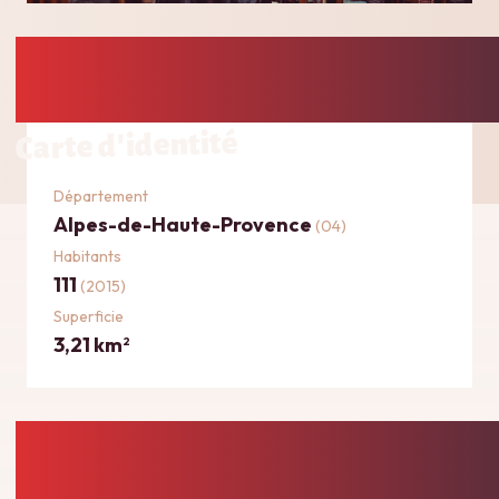
Carte d'identité
Département
Alpes-de-Haute-Provence
(04)
Habitants
111
(2015)
Superficie
3,21 km
2