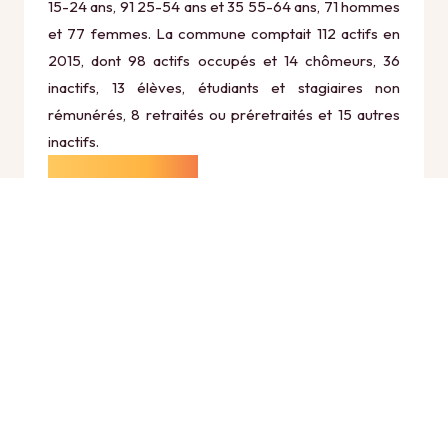
15-24 ans, 91 25-54 ans et 35 55-64 ans, 71 hommes
et 77 femmes. La commune comptait 112 actifs en
2015, dont 98 actifs occupés et 14 chômeurs, 36
inactifs, 13 élèves, étudiants et stagiaires non
rémunérés, 8 retraités ou préretraités et 15 autres
inactifs.
Économie
Au 31 décembre 2015, Savournon comptait 43
établissements actifs totalisant 23 postes, dont 15
établissements actifs dans le secteur Agriculture,
sylviculture et pêche (1 postes), 6 établissements
actifs dans le secteur Industrie (10 postes), 5
établissements actifs dans le secteur Construction (1
postes), 13 établissements actifs dans le secteur