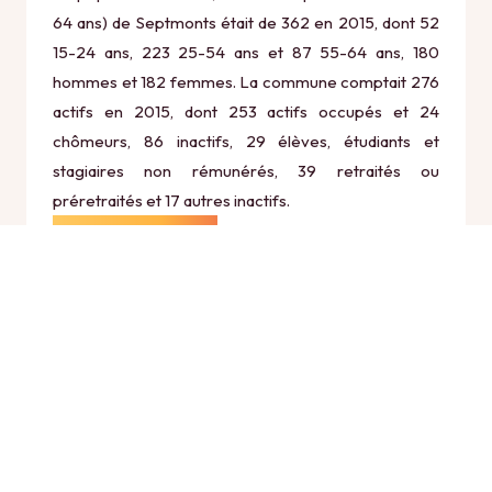
64 ans) de Septmonts était de 362 en 2015, dont 52
15-24 ans, 223 25-54 ans et 87 55-64 ans, 180
hommes et 182 femmes. La commune comptait 276
actifs en 2015, dont 253 actifs occupés et 24
chômeurs, 86 inactifs, 29 élèves, étudiants et
stagiaires non rémunérés, 39 retraités ou
préretraités et 17 autres inactifs.
Économie
Au 31 décembre 2015, Septmonts comptait 39
établissements actifs totalisant 69 postes, dont 1
établissements actifs dans le secteur Agriculture,
sylviculture et pêche (0 postes), 5 établissements
actifs dans le secteur Industrie (24 postes), 4