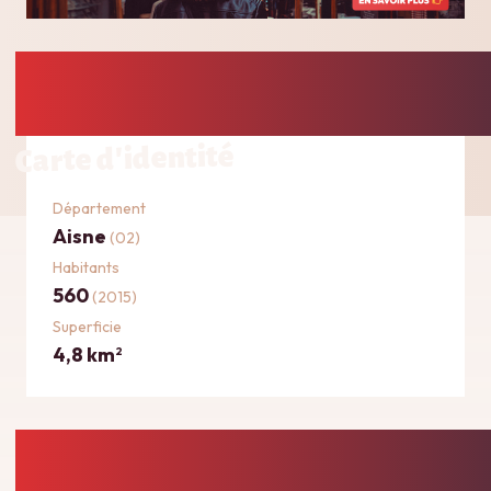
Carte d'identité
Département
Aisne
(02)
Habitants
560
(2015)
Superficie
4,8 km
2