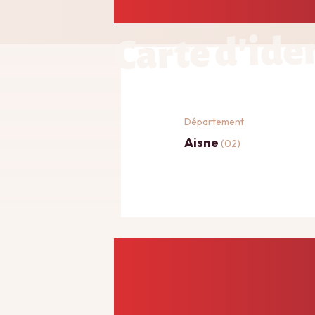
Carte d'ide
Département
Aisne
(02)