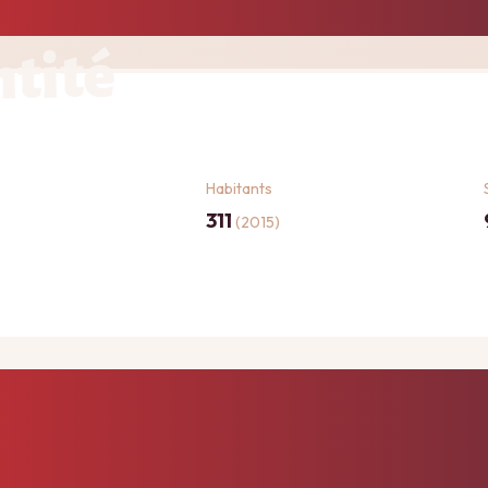
ntité
Habitants
311
(2015)