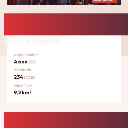
Carte d'identité
Département
Aisne
(02)
Habitants
234
(2015)
Superficie
9,2 km
2