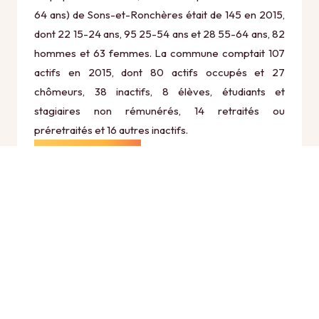
64 ans) de Sons-et-Ronchères était de 145 en 2015,
dont 22 15-24 ans, 95 25-54 ans et 28 55-64 ans, 82
hommes et 63 femmes. La commune comptait 107
actifs en 2015, dont 80 actifs occupés et 27
chômeurs, 38 inactifs, 8 élèves, étudiants et
stagiaires non rémunérés, 14 retraités ou
préretraités et 16 autres inactifs.
Économie
Au 31 décembre 2015, Sons-et-Ronchères comptait
15 établissements actifs totalisant 108 postes, dont 7
établissements actifs dans le secteur Agriculture,
sylviculture et pêche (4 postes), 2 établissements
actifs dans le secteur Industrie (101 postes), 2