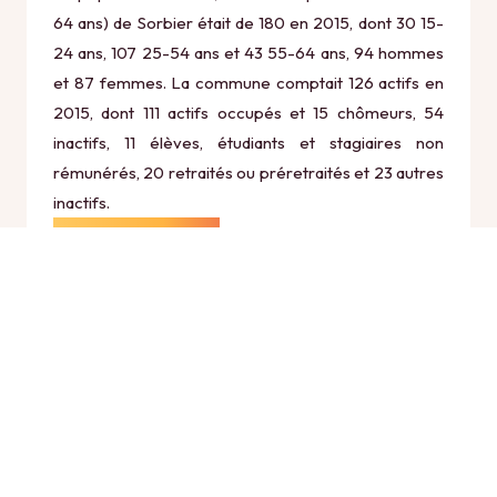
64 ans) de Sorbier était de 180 en 2015, dont 30 15-
24 ans, 107 25-54 ans et 43 55-64 ans, 94 hommes
et 87 femmes. La commune comptait 126 actifs en
2015, dont 111 actifs occupés et 15 chômeurs, 54
inactifs, 11 élèves, étudiants et stagiaires non
rémunérés, 20 retraités ou préretraités et 23 autres
inactifs.
Économie
Au 31 décembre 2015, Sorbier comptait 42
établissements actifs totalisant 33 postes, dont 16
établissements actifs dans le secteur Agriculture,
sylviculture et pêche (3 postes), 2 établissements
actifs dans le secteur Industrie (12 postes), 6