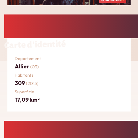
Carte d'identité
Département
Allier
(03)
Habitants
309
(2015)
Superficie
17,09 km
2