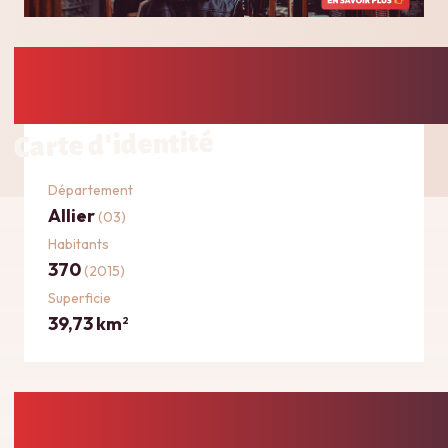
Carte d'identité
Département
Allier
(03)
Habitants
370
(2015)
Superficie
39,73 km
2