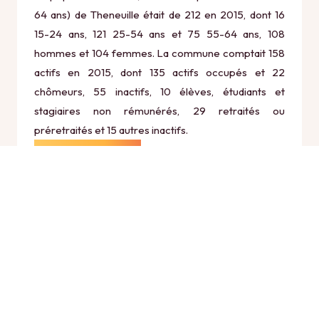
64 ans) de Theneuille était de 212 en 2015, dont 16
15-24 ans, 121 25-54 ans et 75 55-64 ans, 108
hommes et 104 femmes. La commune comptait 158
actifs en 2015, dont 135 actifs occupés et 22
chômeurs, 55 inactifs, 10 élèves, étudiants et
stagiaires non rémunérés, 29 retraités ou
préretraités et 15 autres inactifs.
Économie
Au 31 décembre 2015, Theneuille comptait 64
établissements actifs totalisant 32 postes, dont 32
établissements actifs dans le secteur Agriculture,
sylviculture et pêche (7 postes), 6 établissements
actifs dans le secteur Industrie (11 postes), 6