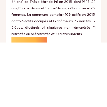
64 ans) de Thèze était de 141 en 2015, dont 19 15-24
ans, 88 25-54 ans et 35 55-64 ans, 72 hommes et 69
femmes. La commune comptait 109 actifs en 2015,
dont 96 actifs occupés et 13 chômeurs, 32 inactifs, 12
élèves, étudiants et stagiaires non rémunérés, 11
retraités ou préretraités et 10 autres inactifs.
Économie
Au 31 décembre 2015, Thèze comptait 24
établissements actifs totalisant 19 postes, dont 6
établissements actifs dans le secteur Agriculture,
sylviculture et pêche (2 postes), 2 établissements
actifs dans le secteur Industrie (0 postes), 5
établissements actifs dans le secteur Construction (8
postes), 9 établissements actifs dans le secteur