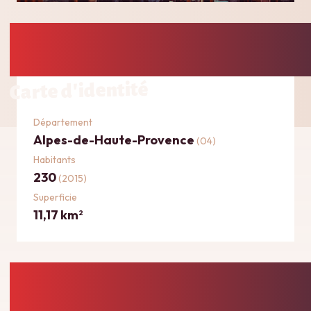
Carte d'identité
Département
Alpes-de-Haute-Provence
(04)
Habitants
230
(2015)
Superficie
11,17 km
2