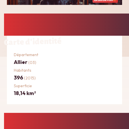
Carte d'identité
Département
Allier
(03)
Habitants
396
(2015)
Superficie
18,14 km
2