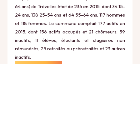
64 ans) de Trézelles était de 236 en 2015, dont 34 15-
24 ans, 138 25-54 ans et 64 55-64 ans, 117 hommes
et 118 femmes. La commune comptait 177 actifs en
2015, dont 156 actifs occupés et 21 chômeurs, 59
inactifs, 11 élèves, étudiants et stagiaires non
rémunérés, 25 retraités ou préretraités et 23 autres
inactifs.
Économie
Au 31 décembre 2015, Trézelles comptait 40
établissements actifs totalisant 22 postes, dont 11
établissements actifs dans le secteur Agriculture,
sylviculture et pêche (4 postes), 2 établissements
actifs dans le secteur Industrie (1 postes), 2