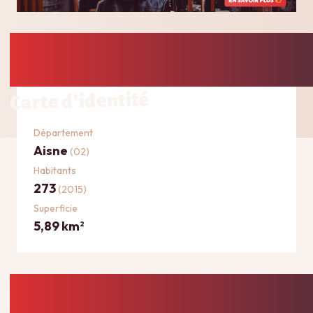
Carte d'identité
Département
Aisne
(02)
Habitants
273
(2015)
Superficie
5,89 km
2