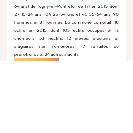
64 ans) de Tugny-et-Pont était de 171 en 2015, dont
27 15-24 ans, 104 25-54 ans et 40 55-64 ans, 90
hommes et 81 femmes. La commune comptait 118
actifs en 2015, dont 105 actifs occupés et 13
chômeurs, 53 inactifs, 12 élèves, étudiants et
stagiaires non rémunérés, 17 retraités ou
préretraités et 24 autres inactifs.
Économie
Au 31 décembre 2015, Tugny-et-Pont comptait 19
établissements actifs totalisant 20 postes, dont 4
établissements actifs dans le secteur Agriculture,
sylviculture et pêche (2 postes), 1 établissements
actifs dans le secteur Industrie (12 postes), 4