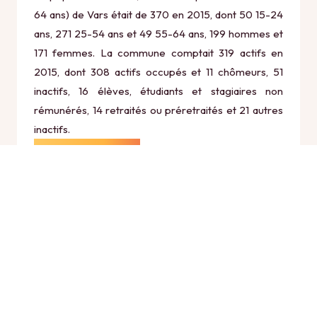
64 ans) de Vars était de 370 en 2015, dont 50 15-24
ans, 271 25-54 ans et 49 55-64 ans, 199 hommes et
171 femmes. La commune comptait 319 actifs en
2015, dont 308 actifs occupés et 11 chômeurs, 51
inactifs, 16 élèves, étudiants et stagiaires non
rémunérés, 14 retraités ou préretraités et 21 autres
inactifs.
Économie
Au 31 décembre 2015, Vars comptait 495
établissements actifs totalisant 688 postes, dont 10
établissements actifs dans le secteur Agriculture,
sylviculture et pêche (2 postes), 7 établissements
actifs dans le secteur Industrie (27 postes), 13