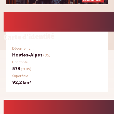
Carte d'identité
Département
Hautes-Alpes
(05)
Habitants
573
(2015)
Superficie
92,2 km
2