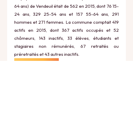
64 ans) de Vendeuil était de 562 en 2015, dont 76 15-
24 ans, 329 25-54 ans et 157 55-64 ans, 291
hommes et 271 femmes. La commune comptait 419
actifs en 2015, dont 367 actifs occupés et 52
chômeurs, 143 inactifs, 33 élèves, étudiants et
stagiaires non rémunérés, 67 retraités ou
préretraités et 43 autres inactifs.
Économie
Au 31 décembre 2015, Vendeuil comptait 47
établissements actifs totalisant 151 postes, dont 5
établissements actifs dans le secteur Agriculture,
sylviculture et pêche (0 postes), 2 établissements
actifs dans le secteur Industrie (31 postes), 5