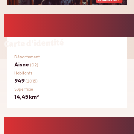
Carte d'identité
Département
Aisne
(02)
Habitants
949
(2015)
Superficie
14,45 km
2