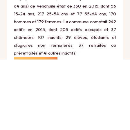
64 ans) de Vendhuile était de 350 en 2015, dont 56
15-24 ans, 217 25-54 ans et 77 55-64 ans, 170
hommes et 179 femmes. La commune comptait 242
actifs en 2015, dont 205 actifs occupés et 37
chômeurs, 107 inactifs, 29 élèves, étudiants et
stagiaires non rémunérés, 37 retraités ou
préretraités et 41 autres inactifs.
Économie
Au 31 décembre 2015, Vendhuile comptait 43
établissements actifs totalisant 73 postes, dont 7
établissements actifs dans le secteur Agriculture,
sylviculture et pêche (2 postes), 4 établissements
actifs dans le secteur Industrie (6 postes), 5