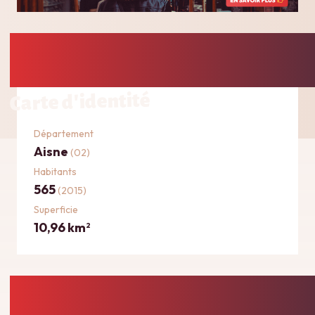
Carte d'identité
Département
Aisne
(02)
Habitants
565
(2015)
Superficie
10,96 km
2