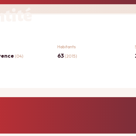
ntité
Habitants
vence
63
(04)
(2015)