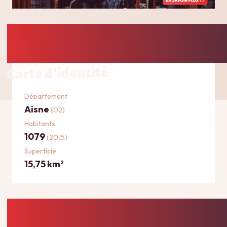
Carte d'identité
Département
Aisne
(02)
Habitants
1079
(2015)
Superficie
15,75 km
2