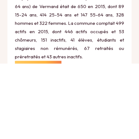
64 ans) de Vermand était de 650 en 2015, dont 89
15-24 ans, 414 25-54 ans et 147 55-64 ans, 328
hommes et 322 femmes. La commune comptait 499
actifs en 2015, dont 446 actifs occupés et 53
chômeurs, 151 inactifs, 41 élèves, étudiants et
stagiaires non rémunérés, 67 retraités ou
préretraités et 43 autres inactifs.
Économie
Au 31 décembre 2015, Vermand comptait 70
établissements actifs totalisant 127 postes, dont 11
établissements actifs dans le secteur Agriculture,
sylviculture et pêche (10 postes), 6 établissements
actifs dans le secteur Industrie (15 postes), 6