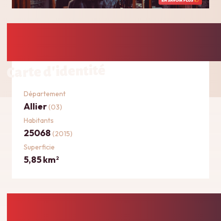
Carte d'identité
Département
Allier
(03)
Habitants
25068
(2015)
Superficie
5,85 km
2