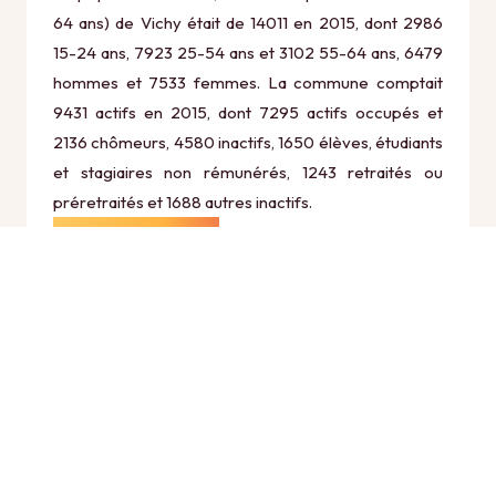
64 ans) de Vichy était de 14011 en 2015, dont 2986
15-24 ans, 7923 25-54 ans et 3102 55-64 ans, 6479
hommes et 7533 femmes. La commune comptait
9431 actifs en 2015, dont 7295 actifs occupés et
2136 chômeurs, 4580 inactifs, 1650 élèves, étudiants
et stagiaires non rémunérés, 1243 retraités ou
préretraités et 1688 autres inactifs.
Économie
Au 31 décembre 2015, Vichy comptait 3196
établissements actifs totalisant 10247 postes, dont 9
établissements actifs dans le secteur Agriculture,
sylviculture et pêche (2 postes), 106 établissements
actifs dans le secteur Industrie (287 postes), 174