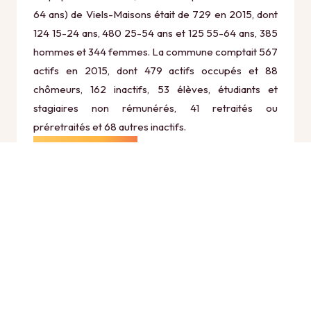
64 ans) de Viels-Maisons était de 729 en 2015, dont
124 15-24 ans, 480 25-54 ans et 125 55-64 ans, 385
hommes et 344 femmes. La commune comptait 567
actifs en 2015, dont 479 actifs occupés et 88
chômeurs, 162 inactifs, 53 élèves, étudiants et
stagiaires non rémunérés, 41 retraités ou
préretraités et 68 autres inactifs.
Économie
Au 31 décembre 2015, Viels-Maisons comptait 101
établissements actifs totalisant 93 postes, dont 14
établissements actifs dans le secteur Agriculture,
sylviculture et pêche (7 postes), 5 établissements
actifs dans le secteur Industrie (16 postes), 26