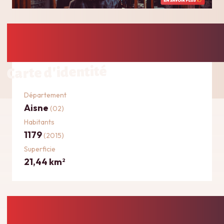
Carte d'identité
Département
Aisne
(02)
Habitants
1179
(2015)
Superficie
21,44 km
2