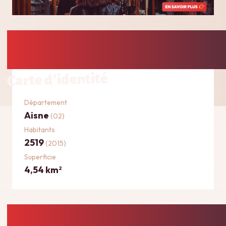
Carte d'identité
Département
Aisne
(02)
Habitants
2519
(2015)
Superficie
4,54 km
2