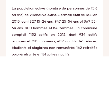
La population active (nombre de personnes de 15 à
64 ans) de Villeneuve-Saint-Germain était de 1641 en
2015, dont 327 15-24 ans, 947 25-54 ans et 367 55-
64 ans, 800 hommes et 841 femmes. La commune
comptait 1152 actifs en 2015, dont 934 actifs
occupés et 218 chômeurs, 489 inactifs, 145 élèves,
étudiants et stagiaires non rémunérés, 162 retraités
ou préretraités et 181 autres inactifs.
Économie
Au 31 décembre 2015, Villeneuve-Saint-Germain
comptait 244 établissements actifs totalisant 1818
postes, dont 6 établissements actifs dans le secteur
Agriculture, sylviculture et pêche (6 postes), 29