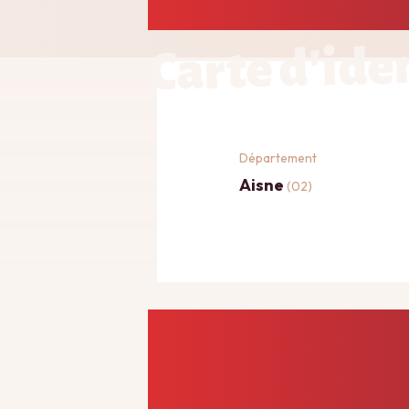
Carte d'ide
Département
Aisne
(02)