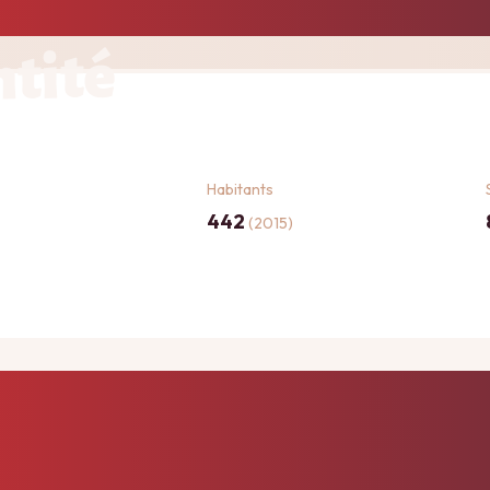
ntité
Habitants
442
(2015)