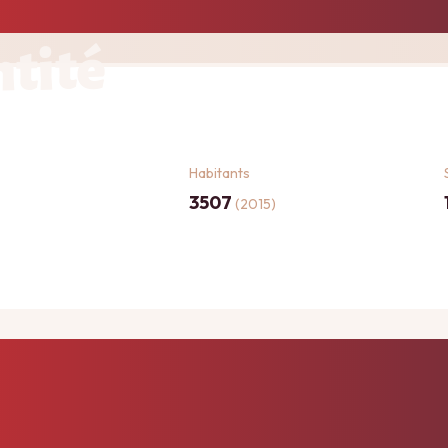
ntité
Habitants
3507
(2015)