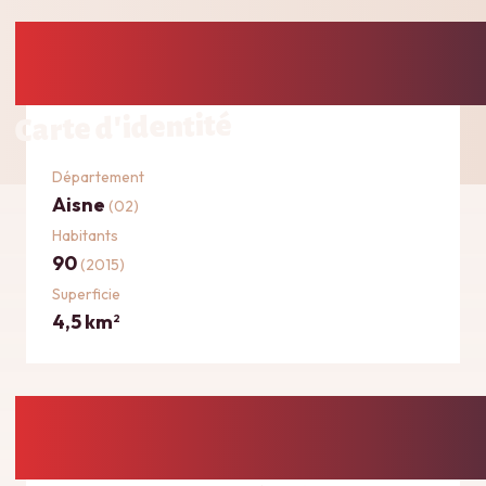
Carte d'identité
Département
Aisne
(02)
Habitants
90
(2015)
Superficie
4,5 km
2