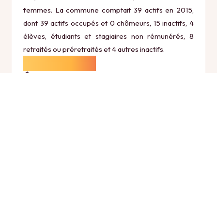
femmes. La commune comptait 39 actifs en 2015,
dont 39 actifs occupés et 0 chômeurs, 15 inactifs, 4
élèves, étudiants et stagiaires non rémunérés, 8
retraités ou préretraités et 4 autres inactifs.
Économie
Au 31 décembre 2015, Vregny comptait 13
établissements actifs totalisant 4 postes, dont 6
établissements actifs dans le secteur Agriculture,
sylviculture et pêche (1 postes), 0 établissements
actifs dans le secteur Industrie (0 postes), 0
établissements actifs dans le secteur Construction
(0 postes), 6 établissements actifs dans le secteur
Commerce, transports et services divers (0 postes)