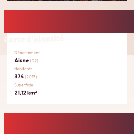
Carte d'identité
Département
Aisne
(02)
Habitants
374
(2015)
Superficie
21,12 km
2