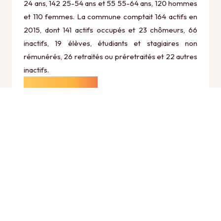
24 ans, 142 25-54 ans et 55 55-64 ans, 120 hommes
et 110 femmes. La commune comptait 164 actifs en
2015, dont 141 actifs occupés et 23 chômeurs, 66
inactifs, 19 élèves, étudiants et stagiaires non
rémunérés, 26 retraités ou préretraités et 22 autres
inactifs.
Économie
Au 31 décembre 2015, Watigny comptait 14
établissements actifs totalisant 8 postes, dont 6
établissements actifs dans le secteur Agriculture,
sylviculture et pêche (0 postes), 0 établissements
actifs dans le secteur Industrie (0 postes), 1
établissements actifs dans le secteur Construction
(0 postes), 5 établissements actifs dans le secteur