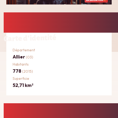
Carte d'identité
Département
Allier
(03)
Habitants
778
(2015)
Superficie
52,71 km
2