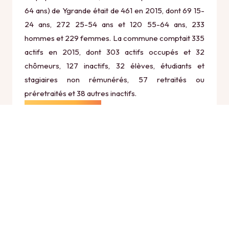
64 ans) de Ygrande était de 461 en 2015, dont 69 15-
24 ans, 272 25-54 ans et 120 55-64 ans, 233
hommes et 229 femmes. La commune comptait 335
actifs en 2015, dont 303 actifs occupés et 32
chômeurs, 127 inactifs, 32 élèves, étudiants et
stagiaires non rémunérés, 57 retraités ou
préretraités et 38 autres inactifs.
Économie
Au 31 décembre 2015, Ygrande comptait 107
établissements actifs totalisant 119 postes, dont 35
établissements actifs dans le secteur Agriculture,
sylviculture et pêche (3 postes), 8 établissements
actifs dans le secteur Industrie (0 postes), 8