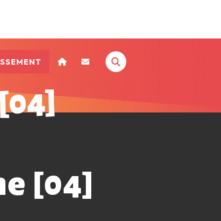
ISSEMENT
 [04]
ne [04]