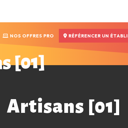
NOS OFFRES PRO
RÉFÉRENCER UN ÉTABL
s [01]
Artisans [01]